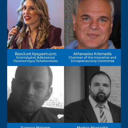
Βασιλική Κρεμαστιώτη
Athanasios Kriemadis
Εντεταλμένη διδάσκουσα
Chairman of the Innovation and
Πανεπιστήμιο Πελοποννήσου
Entrepreneurship Committee
Symeon Malamis
Markos Margaritis