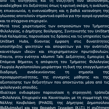
από τις εισηγήσεις και τη συζήτηση που ακολούθησε,
αναδείχθηκε ότι δεξιότητες όπως η κριτική σκέψη, η ανάλυση,
η επικοινωνία, η ενσυναίσθηση και η βαθιά κατανόηση της
γλώσσας αποτελούν σημαντικά εφόδια για την αγορά εργασίας
και το σύγχρονο επιχειρείν.
Μετά τους χαιρετισμούς των εκπροσώπων του Τμήματος
Φιλολογίας, ο Δημήτρης Βούλγαρης, Συντονιστής του UniStart
Hub Καλαμάτας, παρουσίασε τις δράσεις και τις υπηρεσίες των
UniStart Hubs, δίνοντας έμφαση στις δυνατότητες
υποστήριξης φοιτητών και αποφοίτων για την ανάπτυξη
καινοτόμων ιδεών και επιχειρηματικών πρωτοβουλιών.
Έπειτα, στην ενότητα «Alumni Talk: Δεξιότητες, Εμπειρίες &
Επόμενα Βήματα», η απόφοιτη του Τμήματος Φιλολογίας
Γεωργία Αγγελοπούλου μοιράστηκε τη δική της επαγγελματική
διαδρομή, αναδεικνύοντας τη σημασία της
προσαρμοστικότητας, της συνεχούς μάθησης και της
αξιοποίησης των δεξιοτήτων που αποκτώνται μέσα από τις
φιλολογικές σπουδές.
Ιδιαίτερο ενδιαφέρον παρουσίασε η στρογγυλή τράπεζα
«Φιλολογία, Επιχειρείν και Καινοτομία», με τη συμμετοχή της
Νέλλης Κουβελάκη (PHAOS), της Δήμητρας Δημοπούλου
(Βιβλιόπολις) και του Θεοφάνη Ξενικάκη (X.I.T.). Η συζήτηση