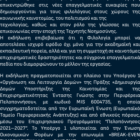
επικεντρώθηκε στις νέες επαγγελματικές ευκαιρίες που
δημιουργούνται για τους φιλολόγους στους χώρους της
κοινωνικής καινοτομίας, του πολιτισμού και της
τεχνολογίας, καθώς και στον ρόλο της γλώσσας και της
επικοινωνίας στην εποχή της Τεχνητής Νοημοσύνης.
Η εκδήλωση επιβεβαίωσε ότι η Φιλολογία μπορεί να
αποτελέσει ισχυρό εφόδιο όχι μόνο για την ακαδημαϊκή και
εκπαιδευτική πορεία, αλλά και για τη συμμετοχή σε καινοτόμες
επιχειρηματικές δραστηριότητες και σύγχρονα επαγγελματικά
πεδία που διαμορφώνουν το μέλλον της εργασίας.
Η εκδήλωση πραγματοποιείται στο πλαίσιο του Υποέργου 1
«Οργάνωση και Λειτουργία Δομών» της Πράξης «Δημιουργία
Δομών Υποστήριξης της Καινοτομίας και της
Επιχειρηματικότητας Έντασης Γνώσης στην Περιφέρεια
Πελοποννήσου», με κωδικό MIS 6004735, η οποία
συγχρηματοδοτείται από την Ευρωπαϊκή Ένωση (Ευρωπαϊκό
Ταμείο Περιφερειακής Ανάπτυξης) και από εθνικούς πόρους,
μέσω του Επιχειρησιακού Προγράμματος “Πελοπόννησος
2021–2027”. Το Υποέργο 1 υλοποιείται από την Ένωση
Οικονομικών Φορέων με την επωνυμία «BREAK-EVEN