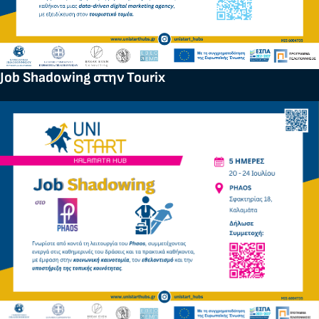
Job Shadowing στην Tourix